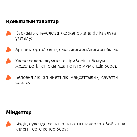
Қойылатын талаптар
Қаржылық тәуелсіздікке және жаңа білім алуға
ұмтылу;
Арнайы орта/толық емес жоғары/жоғары білім;
Ұқсас салада жұмыс тәжірибесінің болуы
жеделдетілген оқытудан өтуге мүмкіндік береді;
Белсенділік, ізгі ниеттілік, мақсаттылық, сауатты
сөйлеу.
Міндеттер
Біздің дүкенде сатып алынатын тауарлар бойынша
клиенттерге кеңес беру;