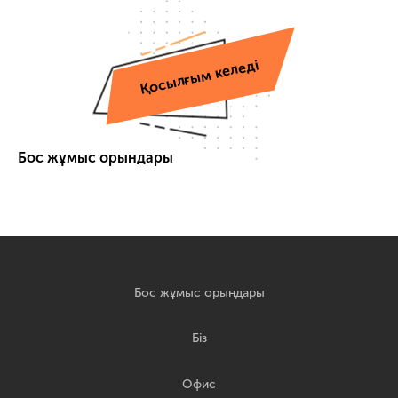
Қосылғым келеді
Бос жұмыс орындары
Бос жұмыс орындары
Біз
Офис