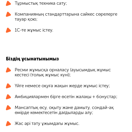
Тұрмыстық техника сату;
Компанияның стандарттарына сәйкес сөрелерге
тауар қою;
1С-те жұмыс істеу.
Біздің ұсынатынымыз
Ресми жұмысқа орналасу (ауысымдық жұмыс
кестесі (толық жұмыс күні);
Үйге немесе оқуға жақын жерде жұмыс істеу;
Амбициялармен бірге өсетін жалақы + бонустар;
Мансаптық өсу, оқыту және дамыту, сондай-ақ
өмірде көмектесетін дағдыларды алу;
Жас әрі тату ұжымдағы жұмыс.