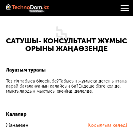
САТУШЫ- КОНСУЛЬТАНТ ЖҰМЫС
ОРЫНЫ ЖАҢАӨЗЕНДЕ
Лауазым туралы
Тез тіл табыса білесің бе?Табысың жұмысқа деген ынтаңа
қарай бағаланғанын қалайсың ба?Ендеше бізге кел де,
мықтылардың мықтысы екеніңді дәлелде.
Қалалар
Жаңаөзен
Қосылғым келеді