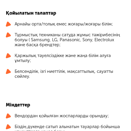
Қойылатын талаптар
Арнайы орта/толық емес жоғары/жоғары білім;
Тұрмыстық техниканы сатуда жұмыс тәжірибесінің
болуы ( Samsung, LG, Panasonic, Sony, Electrolux
және басқа брендтер;
Қаржылық тәуелсіздікке және жаңа білім алуға
ұмтылу;
Белсенділік, ізгі ниеттілік, мақсаттылық, сауатты
сөйлеу.
Міндеттер
Вендордан қойылған жоспарларды орындау;
Біздің дүкенде сатып алынатын тауарлар бойынша