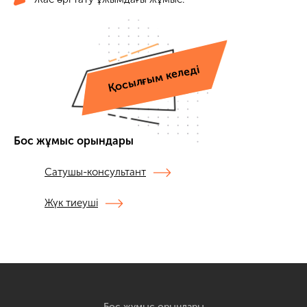
Қосылғым келеді
Бос жұмыс орындары
Сатушы-консультант
Жүк тиеуші
Бос жұмыс орындары