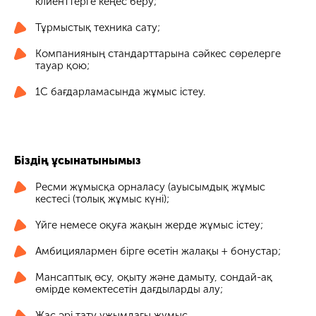
клиенттерге кеңес беру;
Тұрмыстық техника сату;
Компанияның стандарттарына сәйкес сөрелерге
тауар қою;
1С бағдарламасында жұмыс істеу.
Біздің ұсынатынымыз
Ресми жұмысқа орналасу (ауысымдық жұмыс
кестесі (толық жұмыс күні);
Үйге немесе оқуға жақын жерде жұмыс істеу;
Амбициялармен бірге өсетін жалақы + бонустар;
Мансаптық өсу, оқыту және дамыту, сондай-ақ
өмірде көмектесетін дағдыларды алу;
Жас әрі тату ұжымдағы жұмыс.