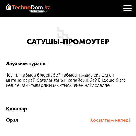
САТУШЫ-ПРОМОУТЕР
Лауазым туралы
Тез тіл табыса білесің бе? Табысың жұмысқа деген
ынтаңа қарай бағаланғанын қалайсың ба? Ендеше бізге
кел де, мықтылардың мықтысы екеніңді дәлелде.
Қалалар
Орал
Қосылғым келеді