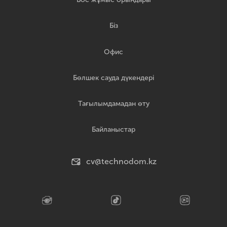
Біз
Офис
Бөлшек сауда дүкендері
Тағылымдамадан өту
Байланыстар
cv@technodom.kz