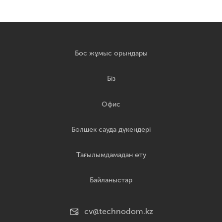
Бос жұмыс орындары
Біз
Офис
Бөлшек сауда дүкендері
Тағылымдамадан өту
Байланыстар
cv@technodom.kz