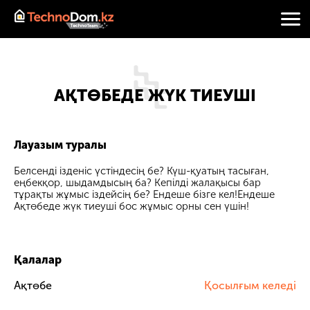
АҚТӨБЕДЕ ЖҮК ТИЕУШІ
Лауазым туралы
Белсенді ізденіс үстіндесің бе? Күш-қуатың тасыған,
еңбекқор, шыдамдысың ба? Кепілді жалақысы бар
тұрақты жұмыс іздейсің бе? Ендеше бізге кел!Ендеше
Ақтөбеде жүк тиеуші бос жұмыс орны сен үшін!
Қалалар
Ақтөбе
Қосылғым келеді