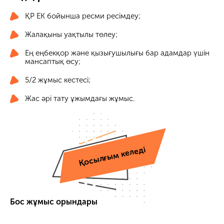
ҚР ЕК бойынша ресми ресімдеу;
Жалақыны уақтылы төлеу;
Ең еңбекқор және қызығушылығы бар адамдар үшін
мансаптық өсу;
5/2 жұмыс кестесі;
Жас әрі тату ұжымдағы жұмыс.
Қосылғым келеді
Бос жұмыс орындары