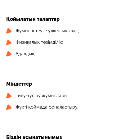
Қойылатын талаптар
Жұмыс істеуге үлкен ықылас;
Физикалық төзімділік;
Адалдық.
Міндеттер
Тиеу-түсіру жұмыстары;
Жүкті қоймада орналастыру.
Біздің ұсынатынымыз