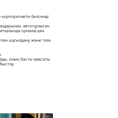
корпоративтік белсенді
лаңдарынан, автотұрақтан
шатқалында орналасқан.
тпен шұғылдану және таза
.
ды, оның басты мақсаты
быстау.