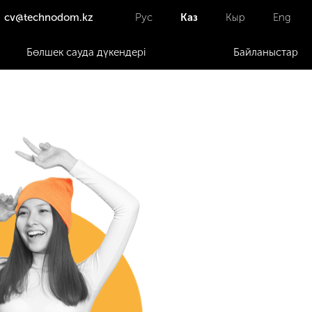
cv@technodom.kz
Рус
Каз
Кыр
Eng
Бөлшек сауда дүкендері
Байланыстар