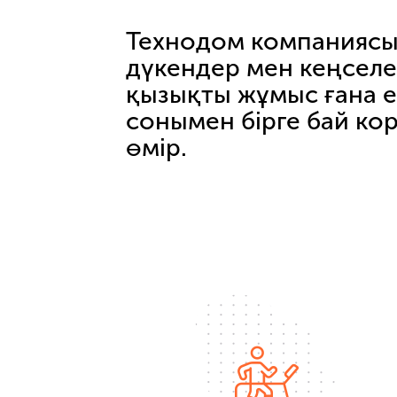
Технодом компаниясы 
дүкендер мен кеңселе
қызықты жұмыс ғана е
сонымен бірге бай ко
өмір.