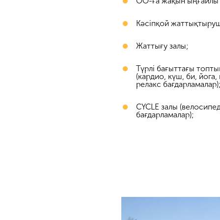
ОО-ға жақын ыңғайлы
Кәсіпқой жаттықтыру
Жаттығу залы;
Түрлі бағыттағы топты
(кардио, күш, би, йога
релакс бағдарламалар)
CYCLE залы (велосипед
бағдарламалар);