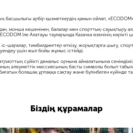
 басшылығы әрбір қызметкердің қамын ойлап, «ECODOM» 
адан, монша кешенінен, балалар мен спорттық-сауықтыру а
 ECODOM Іле Алатауы тауларында Казачка өзенінің көрікті 
 іс-шаралар, тимбилдингтер өткізу, жорықтарға шығу, спор
руендеу үшін жыл бойы жұмыс істейді.
триоттың сүйікті демалыс орнына айналатынына сенімдіміз
ың әлеуметтік миссиясының басты символы болып табыла
биғатын болашақ ұрпаққа сақтау және бүлінбеген күйінде та
Біздің құрамалар