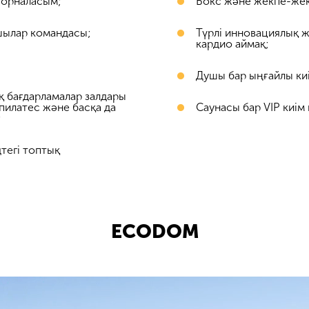
 орналасым;
Бокс және жекпе-жек
шылар командасы;
Түрлі инновациялық 
кардио аймақ;
Душы бар ыңғайлы ки
қ бағдарламалар залдары
, пилатес және басқа да
Саунасы бар VIP киім
;
тегі топтық
ECODOM