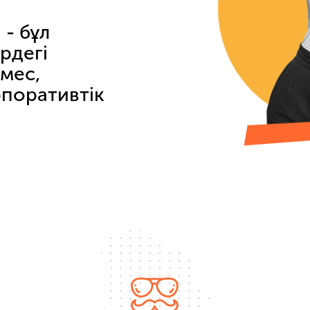
- бұл
рдегі
мес,
рпоративтік