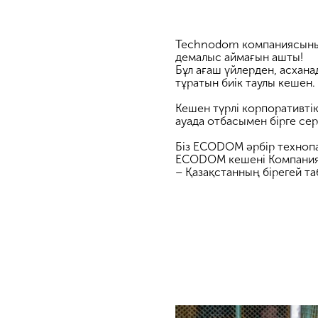
Technodom компаниясының
демалыс аймағын ашты!
Бұл ағаш үйлерден, асхан
тұратын биік таулы кешен.
Кешен түрлі корпоративтік
ауада отбасымен бірге се
Біз ECODOM әрбір технопа
ECODOM кешені Компаниян
– Қазақстанның бірегей та