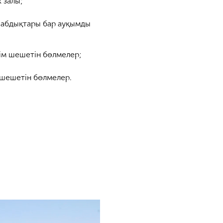
 залы;
жабдықтары бар ауқымды
ім шешетін бөлмелер;
 шешетін бөлмелер.