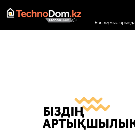
Бос жұмыс орынд
БІЗДІҢ
АРТЫҚШЫЛЫ