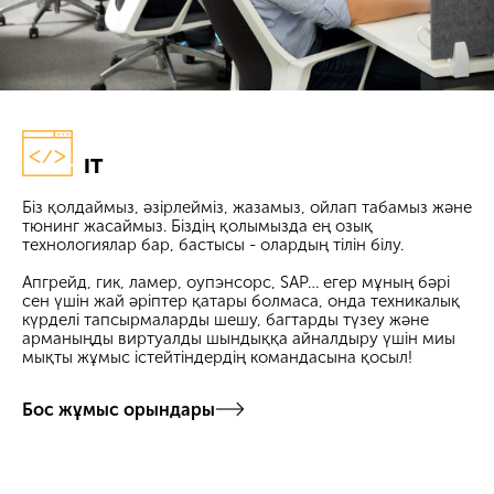
IT
Біз қолдаймыз, әзірлейміз, жазамыз, ойлап табамыз және
тюнинг жасаймыз. Біздің қолымызда ең озық
технологиялар бар, бастысы - олардың тілін білу.
Апгрейд, гик, ламер, оупэнсорс, SAP… егер мұның бәрі
сен үшін жай әріптер қатары болмаса, онда техникалық
күрделі тапсырмаларды шешу, багтарды түзеу және
арманыңды виртуалды шындыққа айналдыру үшін миы
мықты жұмыс істейтіндердің командасына қосыл!
Бос жұмыс орындары