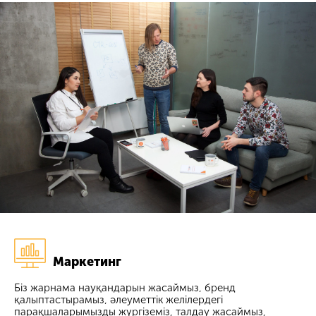
Маркетинг
Біз жарнама науқандарын жасаймыз, бренд
қалыптастырамыз, әлеуметтік желілердегі
парақшаларымызды жүргіземіз, талдау жасаймыз,