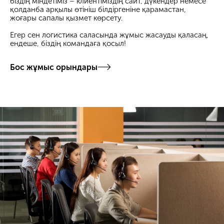
біздің міндетіміз – клиентіміздің сайт, дүкендер немесе
қолданба арқылы өтініш білдіргеніне қарамастан,
жоғары сапалы қызмет көрсету.
Егер сен логистика саласында жұмыс жасауды қаласаң,
ендеше, біздің командаға қосыл!
Бос жұмыс орындары