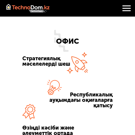
ОФИС
Стратегиялық
мәселелерді шеш
Республикалық
ауқымдағы оқиғаларға
қатысу
Өзіңді кәсіби және
әлеуметтік ортада