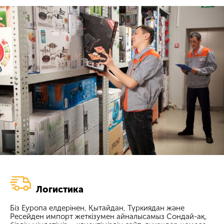
Логистика
Біз Еуропа елдерінен, Қытайдан, Түркиядан және
Ресейден импорт жеткізумен айналысамыз Сондай-ақ,