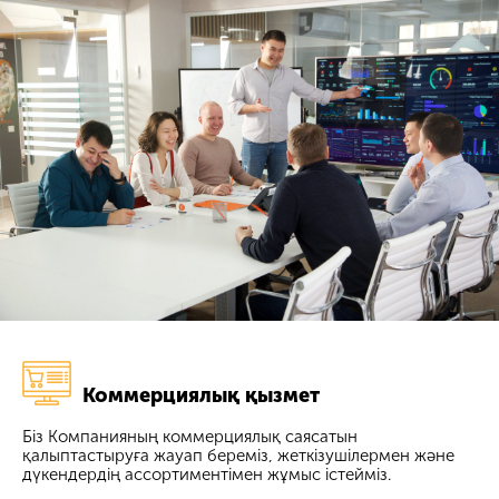
Коммерциялық қызмет
Біз Компанияның коммерциялық саясатын
қалыптастыруға жауап береміз, жеткізушілермен және
дүкендердің ассортиментімен жұмыс істейміз.