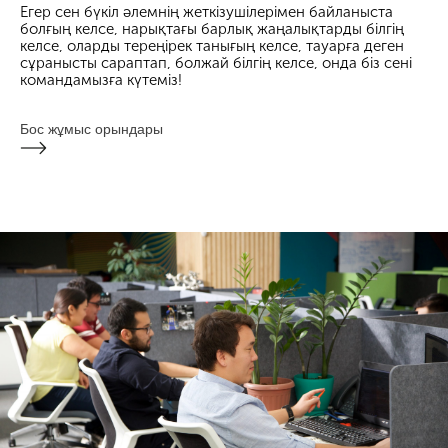
Егер сен бүкіл әлемнің жеткізушілерімен байланыста
болғың келсе, нарықтағы барлық жаңалықтарды білгің
келсе, оларды тереңірек танығың келсе, тауарға деген
сұранысты сараптап, болжай білгің келсе, онда біз сені
командамызға күтеміз!
Бос жұмыс орындары