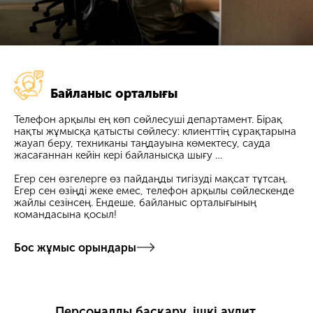
Байланыс орталығы
Телефон арқылы ең көп сөйлесуші департамент. Бірақ
нақты жұмысқа қатысты сөйлесу: клиенттің сұрақтарына
жауап беру, техниканы таңдауына көмектесу, сауда
жасағаннан кейін кері байланысқа шығу …
Егер сен өзгелерге өз пайдаңды тигізуді мақсат тұтсаң.
Егер сен өзіңді жеке емес, телефон арқылы сөйлескенде
жайлы сезінсең. Ендеше, байланыс орталығының
командасына қосыл!
Бос жұмыс орындары
Персоналды басқару, ішкі аудит,