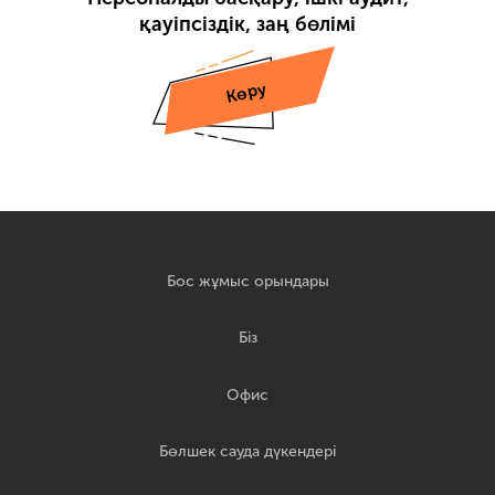
қауіпсіздік, заң бөлімі
Көру
Бос жұмыс орындары
Біз
Офис
Бөлшек сауда дүкендері