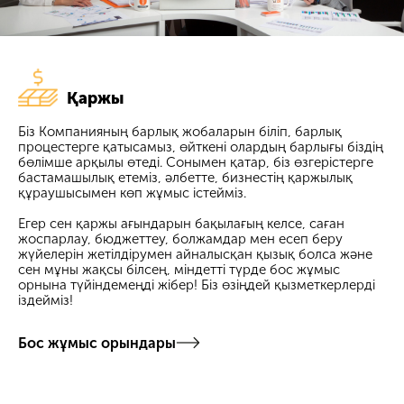
Қаржы
Біз Компанияның барлық жобаларын біліп, барлық
процестерге қатысамыз, өйткені олардың барлығы біздің
бөлімше арқылы өтеді. Сонымен қатар, біз өзгерістерге
бастамашылық етеміз, әлбетте, бизнестің қаржылық
құраушысымен көп жұмыс істейміз.
Егер сен қаржы ағындарын бақылағың келсе, саған
жоспарлау, бюджеттеу, болжамдар мен есеп беру
жүйелерін жетілдірумен айналысқан қызық болса және
сен мұны жақсы білсең, міндетті түрде бос жұмыс
орнына түйіндемеңді жібер! Біз өзіңдей қызметкерлерді
іздейміз!
Бос жұмыс орындары