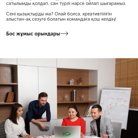
сатылымды қолдап, сан түрлі нәрсе ойлап шығарамыз.
Сені қызықтырды ма? Олай болса, креативтілігін
алыстан-ақ сезуге болатын командаға қош келдің!
Бос жұмыс орындары