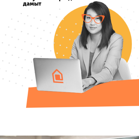
дамыт