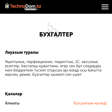
БУХГАЛТЕР
Лауазым туралы
Ұқыптылық, перфекциониз, педанттық, 1С, кассалық
есептер, бастапқы құжаттама, егер сен бұл сөздердің
нені білдіретінін түсініп отырсаң әрі өзіңді осы бағытта
көрсең, демек, Бухгалтер қызметі сен үшін!
Қалалар
Алматы
Қосылғым келеді