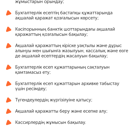
жұмыстарын орындау;
Бухгалтерлік есептің бастапқы құжаттарында
ақшалай қаражат қозғалысын көрсету;
Кәсіпорынның банктік шоттарындағы ақшалай
қаражаттың қозғалысын бақылау;
Ақшалай қаражаттың кіріске уақтылы және дұрыс
алынуы мен шығынға жазылуын, кассалық және өзге
де ақшалай есептердің жасалуын бақылау;
Бухгалтерлік есеп құжаттарының сақталуын
қамтамасыз ету;
Бухгалтерлік есеп құжаттарын архивке табыстау
үшін ресімдеу;
Түгендеулердің жүргізілуіне қатысу;
Ақшалай қаражатты беру және есепке алу;
Кассирлердің жұмысын бақылау.