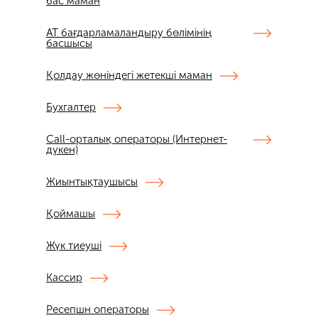
бас маман
АТ бағдарламаландыру бөлімінің
басшысы
Қолдау жөніндегі жетекші маман
Бухгалтер
Call-орталық операторы (Интернет-
дүкен)
Жиынтықтаушысы
Қоймашы
Жүк тиеуші
Кассир
Ресепшн операторы