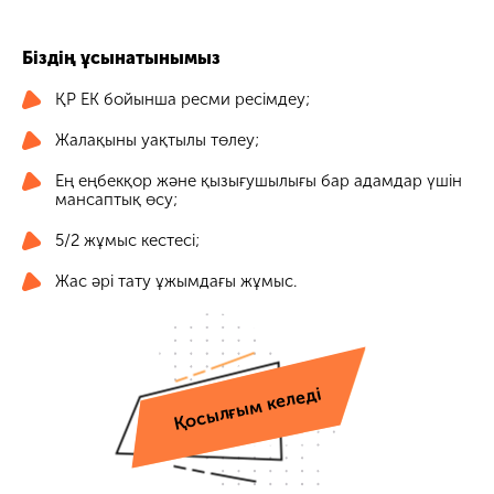
Біздің ұсынатынымыз
ҚР ЕК бойынша ресми ресімдеу;
Жалақыны уақтылы төлеу;
Ең еңбекқор және қызығушылығы бар адамдар үшін
мансаптық өсу;
5/2 жұмыс кестесі;
Жас әрі тату ұжымдағы жұмыс.
Қосылғым келеді