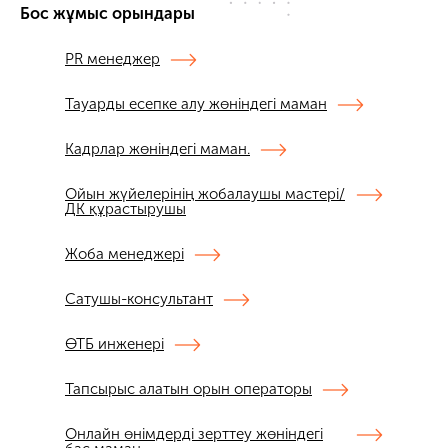
Бос жұмыс орындары
PR менеджер
Тауарды есепке алу жөніндегі маман
Кадрлар жөніндегі маман.
Ойын жүйелерінің жобалаушы мастері/
ДК құрастырушы
Жоба менеджері
Сатушы-консультант
ӨТБ инженері
Тапсырыс алатын орын операторы
Онлайн өнімдерді зерттеу жөніндегі