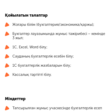
Қойылатын талаптар
Жоғары білім (бухгалтерия/экономика/қаржы);
Бухгалтер лауазымында жұмыс тәжірибесі – кемінде
3 жыл;
1С, Excel, Word білу;
Сауданың бухгалтерлік есебін білу;
1С бухгалтерлік жазбаларын білу;
Кассалық тәртіпті білу.
Міндеттер
Тапсырылған жұмыс учаскесінде бухгалтерлік есеп