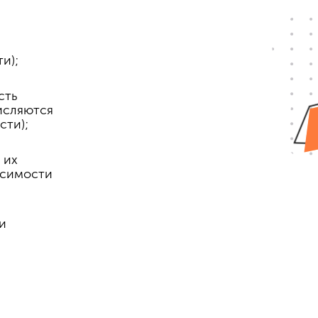
и);
сть
исляются
сти);
 их
исимости
и