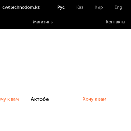
cv@technodom.kz
Рус
Каз
Кыр
Eng
Магазины
Контакты
Актобе
чу к вам
Хочу к вам