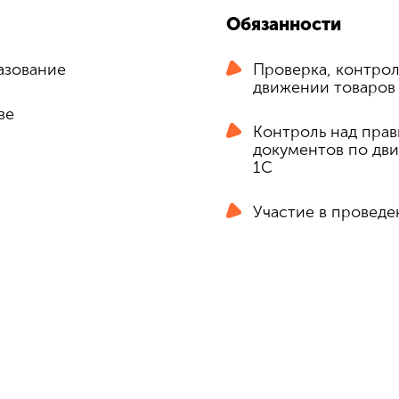
Обязанности
азование
Проверка, контрол
движении товаров
ве
Контроль над пра
документов по дв
1С
Участие в провед