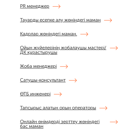
PR менеджер
Тауарды есепке алу жөніндегі маман
Кадрлар жөніндегі маман.
Ойын жүйелерінің жобалаушы мастері/
ДК құрастырушы
Жоба менеджері
Сатушы-консультант
ӨТБ инженері
Тапсырыс алатын орын операторы
Онлайн өнімдерді зерттеу жөніндегі
бас маман