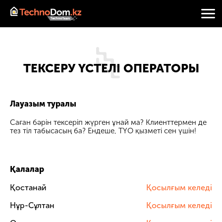
ТЕКСЕРУ ҮСТЕЛІ ОПЕРАТОРЫ
Лауазым туралы
Саған бәрін тексеріп жүрген ұнай ма? Клиенттермен де
тез тіл табысасың ба? Ендеше, ТҮО қызметі сен үшін!
Қалалар
Қостанай
Қосылғым келеді
Нұр-Сұлтан
Қосылғым келеді