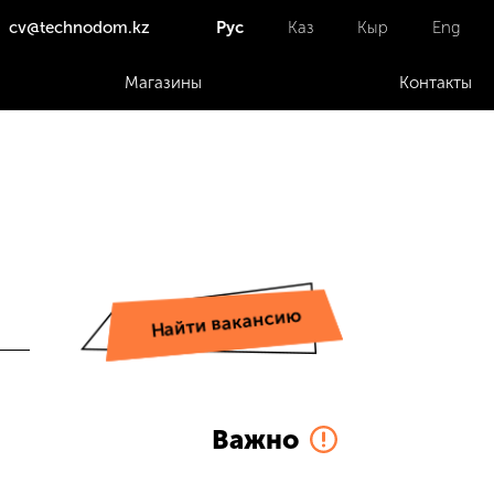
cv@technodom.kz
Рус
Каз
Кыр
Eng
Магазины
Контакты
Найти вакансию
Важно